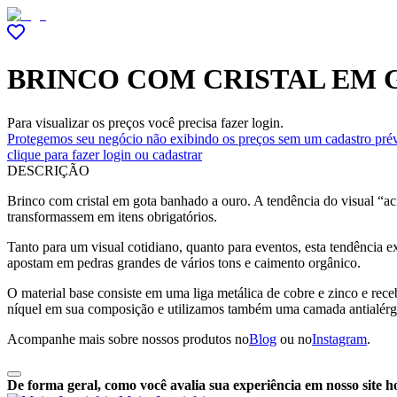
BRINCO COM CRISTAL EM 
Para visualizar os preços você precisa fazer login.
Protegemos seu negócio não exibindo os preços sem um cadastro prév
clique para fazer login ou cadastrar
DESCRIÇÃO
Brinco com cristal em gota banhado a ouro. A tendência do visual “aci
transformassem em itens obrigatórios.
Tanto para um visual cotidiano, quanto para eventos, esta tendência 
apostam em pedras grandes de vários tons e caimento orgânico.
O material base consiste em uma liga metálica de cobre e zinco e r
níquel em sua composição e utilizamos também uma camada antialérg
Acompanhe mais sobre nossos produtos no
Blog
ou no
Instagram
.
De forma geral, como você avalia sua experiência em nosso site h