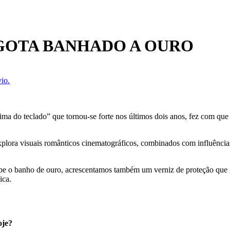
GOTA BANHADO A OURO
io.
ma do teclado” que tornou-se forte nos últimos dois anos, fez com que 
explora visuais românticos cinematográficos, combinados com influências
ecebe o banho de ouro, acrescentamos também um verniz de proteção que
ica.
oje?