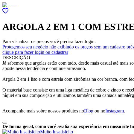
ARGOLA 2 EM 1 COM ESTR
Para visualizar os preços você precisa fazer login.
Protegemos seu negócio não exibindo os preços sem um cadastro prév
clique para fazer login ou cadastrar
DESCRIÇÃO
Já sabemos que argolas estão com tudo, desde mais casual até mais sof
aposte nessa tendência e continue arrasando.
Argola 2 em 1 liso e com estrela com zircônias na cor branca, com fe
O material base consiste em uma liga metálica de cobre e zinco e r
níquel em sua composição e utilizamos também uma camada antialérg
Acompanhe mais sobre nossos produtos no
Blog
ou no
Instagram
.
De forma geral, como você avalia sua experiência em nosso site h
Muito Insatisfeito