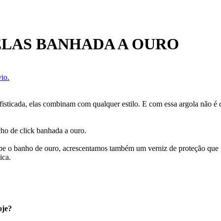
ELAS BANHADA A OURO
io.
isticada, elas combinam com qualquer estilo. E com essa argola não é di
cho de click banhada a ouro.
ecebe o banho de ouro, acrescentamos também um verniz de proteção que
ica.
oje?