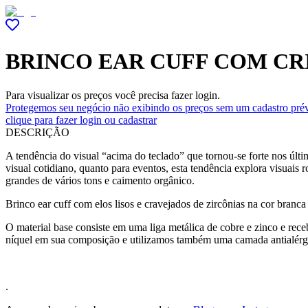
BRINCO EAR CUFF COM CR
Para visualizar os preços você precisa fazer login.
Protegemos seu negócio não exibindo os preços sem um cadastro prév
clique para fazer login ou cadastrar
DESCRIÇÃO
A tendência do visual “acima do teclado” que tornou-se forte nos últi
visual cotidiano, quanto para eventos, esta tendência explora visuai
grandes de vários tons e caimento orgânico.
Brinco ear cuff com elos lisos e cravejados de zircônias na cor branca
O material base consiste em uma liga metálica de cobre e zinco e r
níquel em sua composição e utilizamos também uma camada antialérg
.