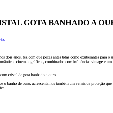
ISTAL GOTA BANHADO A OU
io.
mos dois anos, fez com que peças antes tidas como exuberantes para o u
s românticos cinematográficos, combinados com influências vintage e um
 com cristal de gota banhado a ouro.
ecebe o banho de ouro, acrescentamos também um verniz de proteção que
ica.