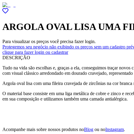
ARGOLA OVAL LISA UMA FI
Para visualizar os preços você precisa fazer login.
Protegemos seu negócio não exibindo os preços sem um cadastro prév
clique para fazer login ou cadastrar
DESCRIÇÃO
Tudo na vida são escolhas e, graças a ela, conseguimos traçar novos c
com visual clássico arredondado em dourado cravejado, representado em
Argola oval lisa com uma fileira cravejada de zircônias na cor branca 
O material base consiste em uma liga metálica de cobre e zinco e re
em sua composição e utilizamos também uma camada antialérgica.
Acompanhe mais sobre nossos produtos no
Blog
ou no
Instagram
.