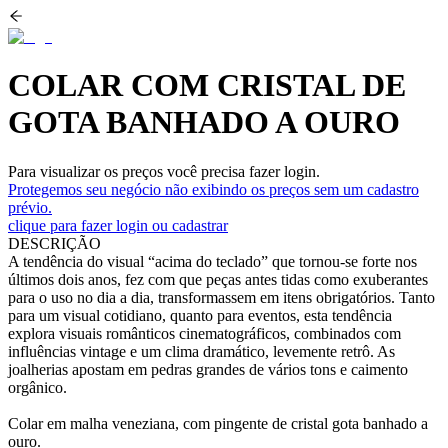
COLAR COM CRISTAL DE
GOTA BANHADO A OURO
Para visualizar os preços você precisa fazer login.
Protegemos seu negócio não exibindo os preços sem um cadastro
prévio.
clique para fazer login ou cadastrar
DESCRIÇÃO
A tendência do visual “acima do teclado” que tornou-se forte nos
últimos dois anos, fez com que peças antes tidas como exuberantes
para o uso no dia a dia, transformassem em itens obrigatórios. Tanto
para um visual cotidiano, quanto para eventos, esta tendência
explora visuais românticos cinematográficos, combinados com
influências vintage e um clima dramático, levemente retrô. As
joalherias apostam em pedras grandes de vários tons e caimento
orgânico.
Colar em malha veneziana, com pingente de cristal gota banhado a
ouro.