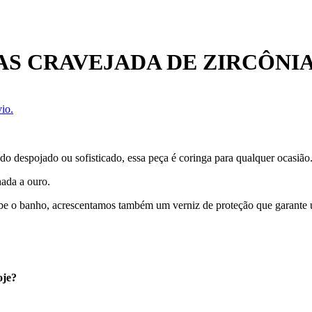
AS CRAVEJADA DE ZIRCÔNI
io.
ndo despojado ou sofisticado, essa peça é coringa para qualquer ocasi
hada a ouro.
cebe o banho, acrescentamos também um verniz de proteção que garante
oje?