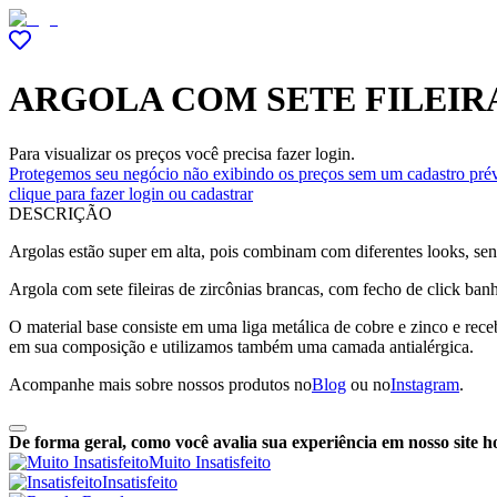
ARGOLA COM SETE FILEIR
Para visualizar os preços você precisa fazer login.
Protegemos seu negócio não exibindo os preços sem um cadastro prév
clique para fazer login ou cadastrar
DESCRIÇÃO
Argolas estão super em alta, pois combinam com diferentes looks, se
Argola com sete fileiras de zircônias brancas, com fecho de click ban
O material base consiste em uma liga metálica de cobre e zinco e re
em sua composição e utilizamos também uma camada antialérgica.
Acompanhe mais sobre nossos produtos no
Blog
ou no
Instagram
.
De forma geral, como você avalia sua experiência em nosso site h
Muito Insatisfeito
Insatisfeito