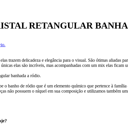
RISTAL RETANGULAR BANHA
io.
 elas trazem delicadeza e elegância para o visual. São ótimas aliadas 
e únicas elas são incríveis, mas acompanhadas com um mix elas ficam u
ngular banhada a ródio.
ebe o banho de ródio que é um elemento químico que pertence à família 
eças não possuem o níquel em sua composição e utilizamos também uma
oje?