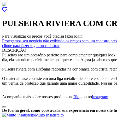
PULSEIRA RIVIERA COM C
Para visualizar os preços você precisa fazer login.
Protegemos seu negócio não exibindo os preços sem um cadastro prév
clique para fazer login ou cadastrar
DESCRIÇÃO
Pulseiras são um acessório perfeito para complementar qualquer look,
dia, elas atendem perfeitamente qualquer estilo. Agora já sabemos qu
Pulseira riviera com zircônias redondas na cor branca com cristal reta
O material base consiste em uma liga metálica de cobre e zinco e rec
um verniz de proteção que garante uma maior durabilidade. Nossas p
Acompanhe mais sobre nossos produtos no
Blog
ou no
Instagram
.
De forma geral, como você avalia sua experiência em nosso site h
Muito Insatisfeito