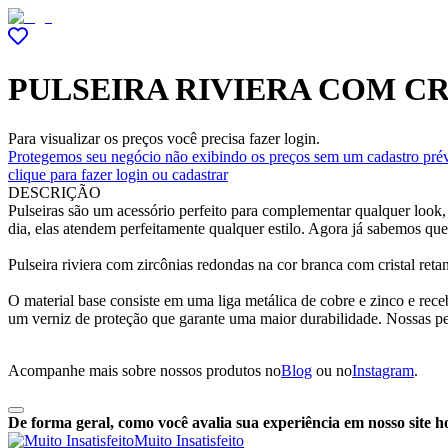
PULSEIRA RIVIERA COM C
Para visualizar os preços você precisa fazer login.
Protegemos seu negócio não exibindo os preços sem um cadastro prév
clique para fazer login ou cadastrar
DESCRIÇÃO
Pulseiras são um acessório perfeito para complementar qualquer look,
dia, elas atendem perfeitamente qualquer estilo. Agora já sabemos qu
Pulseira riviera com zircônias redondas na cor branca com cristal reta
O material base consiste em uma liga metálica de cobre e zinco e rec
um verniz de proteção que garante uma maior durabilidade. Nossas p
Acompanhe mais sobre nossos produtos no
Blog
ou no
Instagram
.
De forma geral, como você avalia sua experiência em nosso site h
Muito Insatisfeito