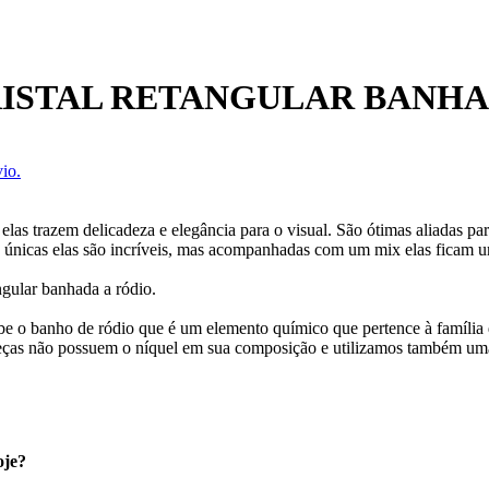
RISTAL RETANGULAR BANHA
io.
 elas trazem delicadeza e elegância para o visual. São ótimas aliadas 
e únicas elas são incríveis, mas acompanhadas com um mix elas ficam u
ngular banhada a ródio.
ebe o banho de ródio que é um elemento químico que pertence à família 
eças não possuem o níquel em sua composição e utilizamos também uma
oje?