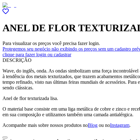
ANEL DE FLOR TEXTURIZA
Para visualizar os preços você precisa fazer login.
Protegemos seu negócio não exibindo os preços sem um cadastro prév
clique para fazer login ou cadastrar
DESCRIÇÃO
Wave, do inglês, onda. As ondas simbolizam uma força incontrolável 
à tendência dos metais texturizados, que trazem acabamentos metálic
tempo refinado, visto nas últimas feiras mundiais de acessórios. Para 
sendo clássicas.
Anel de flor texturizada lisa.
O material base consiste em uma liga metálica de cobre e zinco e re
em sua composição e utilizamos também uma camada antialérgica.
Acompanhe mais sobre nossos produtos no
Blog
ou no
Instagram
.