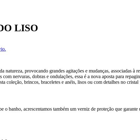
DO LISO
io.
da natureza, provocando grandes agitações e mudanças, associadas à re
os com nervuras, dobras e ondulações, essa é a nova aposta para repagi
esta coleção, brincos, braceletes e anéis, lisos ou com detalhes no crist
cebe o banho, acrescentamos também um verniz de proteção que garante