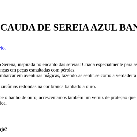
 CAUDA DE SEREIA AZUL B
io.
erena, inspirada no encanto das sereias! Criada especialmente para a
rianças em peças esmaltadas com pérolas.
 embarcar em aventuras mágicas, fazendo-as sentir-se como a verdadeira
 e zircônias redondas na cor branca banhado a ouro.
ecebe o banho de ouro, acrescentamos também um verniz de proteção que
ica.
oje?