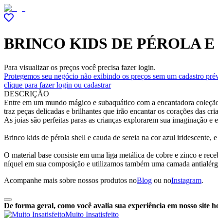
BRINCO KIDS DE PÉROLA E
Para visualizar os preços você precisa fazer login.
Protegemos seu negócio não exibindo os preços sem um cadastro prév
clique para fazer login ou cadastrar
DESCRIÇÃO
Entre em um mundo mágico e subaquático com a encantadora coleção S
traz peças delicadas e brilhantes que irão encantar os corações das c
As joias são perfeitas paras as crianças explorarem sua imaginação e
Brinco kids de pérola shell e cauda de sereia na cor azul iridescente,
O material base consiste em uma liga metálica de cobre e zinco e r
níquel em sua composição e utilizamos também uma camada antialérg
Acompanhe mais sobre nossos produtos no
Blog
ou no
Instagram
.
De forma geral, como você avalia sua experiência em nosso site h
Muito Insatisfeito