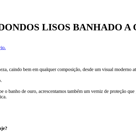
DONDOS LISOS BANHADO A
io.
adeza, caindo bem em qualquer composição, desde um visual moderno a
.
ecebe o banho de ouro, acrescentamos também um verniz de proteção que
ica.
oje?