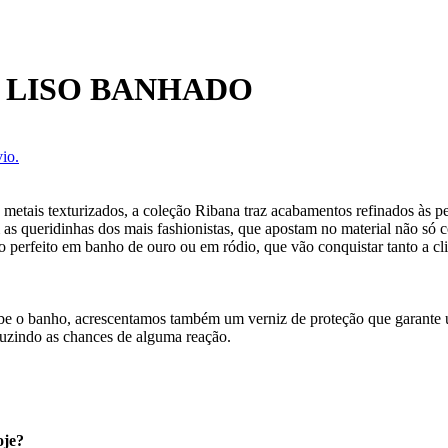
 LISO BANHADO
io.
etais texturizados, a coleção Ribana traz acabamentos refinados às peç
m as queridinhas dos mais fashionistas, que apostam no material não s
perfeito em banho de ouro ou em ródio, que vão conquistar tanto a clien
cebe o banho, acrescentamos também um verniz de proteção que garante
uzindo as chances de alguma reação.
oje?