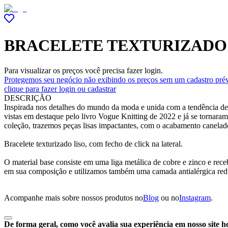
BRACELETE TEXTURIZADO
Para visualizar os preços você precisa fazer login.
Protegemos seu negócio não exibindo os preços sem um cadastro prév
clique para fazer login ou cadastrar
DESCRIÇÃO
Inspirada nos detalhes do mundo da moda e unida com a tendência de m
vistas em destaque pelo livro Vogue Knitting de 2022 e já se tornara
coleção, trazemos peças lisas impactantes, com o acabamento canelado 
Bracelete texturizado liso, com fecho de click na lateral.
O material base consiste em uma liga metálica de cobre e zinco e re
em sua composição e utilizamos também uma camada antialérgica red
Acompanhe mais sobre nossos produtos no
Blog
ou no
Instagram
.
De forma geral, como você avalia sua experiência em nosso site h