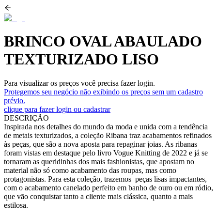
BRINCO OVAL ABAULADO
TEXTURIZADO LISO
Para visualizar os preços você precisa fazer login.
Protegemos seu negócio não exibindo os preços sem um cadastro
prévio.
clique para fazer login ou cadastrar
DESCRIÇÃO
Inspirada nos detalhes do mundo da moda e unida com a tendência
de metais texturizados, a coleção Ribana traz acabamentos refinados
às peças, que são a nova aposta para repaginar joias. As ribanas
foram vistas em destaque pelo livro Vogue Knitting de 2022 e já se
tornaram as queridinhas dos mais fashionistas, que apostam no
material não só como acabamento das roupas, mas como
protagonistas. Para esta coleção, trazemos peças lisas impactantes,
com o acabamento canelado perfeito em banho de ouro ou em ródio,
que vão conquistar tanto a cliente mais clássica, quanto a mais
estilosa.