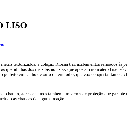
 LISO
io.
etais texturizados, a coleção Ribana traz acabamentos refinados às peç
m as queridinhas dos mais fashionistas, que apostam no material não s
perfeito em banho de ouro ou em ródio, que vão conquistar tanto a clie
cebe o banho, acrescentamos também um verniz de proteção que garante
uzindo as chances de alguma reação.