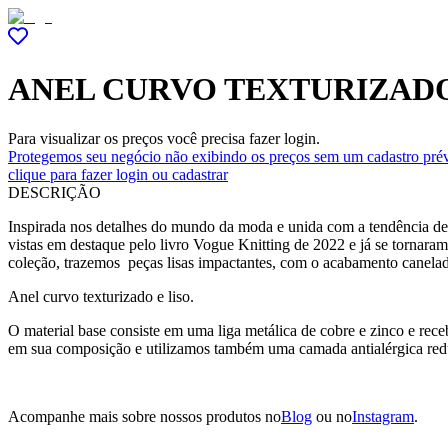
ANEL CURVO TEXTURIZADO
Para visualizar os preços você precisa fazer login.
Protegemos seu negócio não exibindo os preços sem um cadastro prév
clique para fazer login ou cadastrar
DESCRIÇÃO
Inspirada nos detalhes do mundo da moda e unida com a tendência de m
vistas em destaque pelo livro Vogue Knitting de 2022 e já se tornara
coleção, trazemos peças lisas impactantes, com o acabamento canelado 
Anel curvo texturizado e liso.
O material base consiste em uma liga metálica de cobre e zinco e re
em sua composição e utilizamos também uma camada antialérgica red
Acompanhe mais sobre nossos produtos no
Blog
ou no
Instagram
.