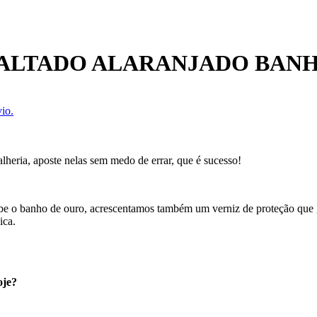
MALTADO ALARANJADO BAN
io.
heria, aposte nelas sem medo de errar, que é sucesso!
ecebe o banho de ouro, acrescentamos também um verniz de proteção que
ica.
oje?