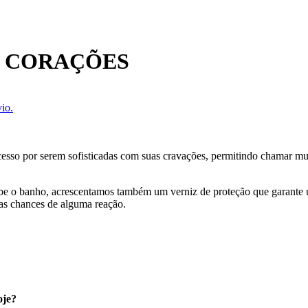
M CORAÇÕES
io.
cesso por serem sofisticadas com suas cravações, permitindo chamar mui
ecebe o banho, acrescentamos também um verniz de proteção que garante
as chances de alguma reação.
oje?