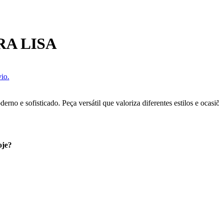
A LISA
io.
rno e sofisticado. Peça versátil que valoriza diferentes estilos e ocasi
oje?