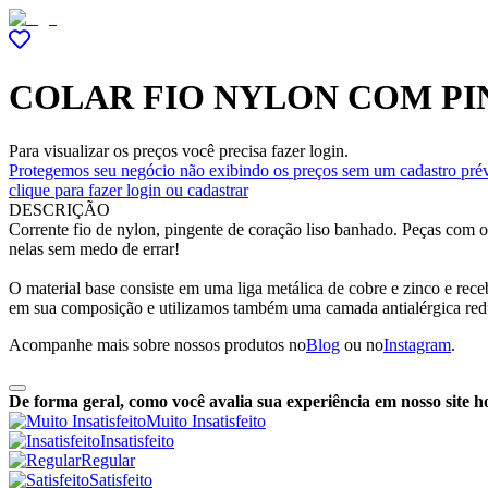
COLAR FIO NYLON COM P
Para visualizar os preços você precisa fazer login.
Protegemos seu negócio não exibindo os preços sem um cadastro prév
clique para fazer login ou cadastrar
DESCRIÇÃO
Corrente fio de nylon, pingente de coração liso banhado. Peças com 
nelas sem medo de errar!
O material base consiste em uma liga metálica de cobre e zinco e re
em sua composição e utilizamos também uma camada antialérgica red
Acompanhe mais sobre nossos produtos no
Blog
ou no
Instagram
.
De forma geral, como você avalia sua experiência em nosso site h
Muito Insatisfeito
Insatisfeito
Regular
Satisfeito