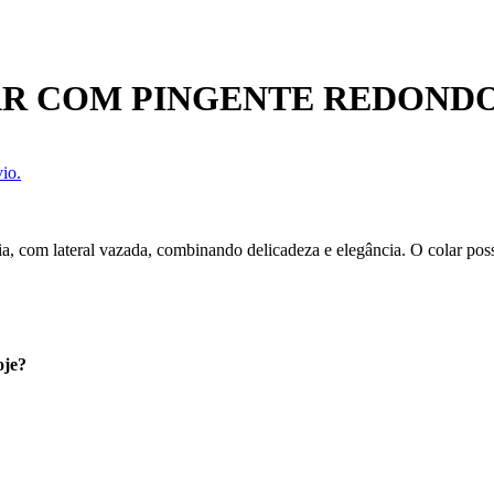
AR COM PINGENTE REDONDO
io.
a, com lateral vazada, combinando delicadeza e elegância. O colar poss
oje?