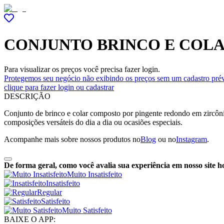
CONJUNTO BRINCO E COL
Para visualizar os preços você precisa fazer login.
Protegemos seu negócio não exibindo os preços sem um cadastro prév
clique para fazer login ou cadastrar
DESCRIÇÃO
Conjunto de brinco e colar composto por pingente redondo em zircôni
composições versáteis do dia a dia ou ocasiões especiais.
Acompanhe mais sobre nossos produtos no
Blog
ou no
Instagram
.
De forma geral, como você avalia sua experiência em nosso site h
Muito Insatisfeito
Insatisfeito
Regular
Satisfeito
Muito Satisfeito
BAIXE O APP: