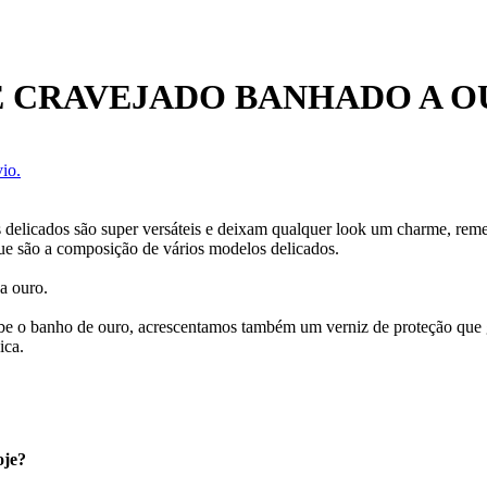
E CRAVEJADO BANHADO A 
io.
 delicados são super versáteis e deixam qualquer look um charme, remet
e são a composição de vários modelos delicados.
a ouro.
ecebe o banho de ouro, acrescentamos também um verniz de proteção que
ica.
oje?