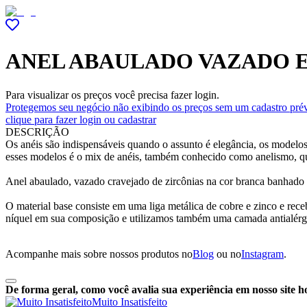
ANEL ABAULADO VAZADO 
Para visualizar os preços você precisa fazer login.
Protegemos seu negócio não exibindo os preços sem um cadastro prév
clique para fazer login ou cadastrar
DESCRIÇÃO
Os anéis são indispensáveis quando o assunto é elegância, os modelos
esses modelos é o mix de anéis, também conhecido como anelismo, qu
Anel abaulado, vazado cravejado de zircônias na cor branca banhado 
O material base consiste em uma liga metálica de cobre e zinco e r
níquel em sua composição e utilizamos também uma camada antialérg
Acompanhe mais sobre nossos produtos no
Blog
ou no
Instagram
.
De forma geral, como você avalia sua experiência em nosso site h
Muito Insatisfeito