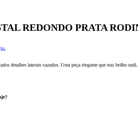
STAL REDONDO PRATA ROD
io.
cados detalhes laterais vazados. Uma peça elegante que traz brilho sutil
oje?