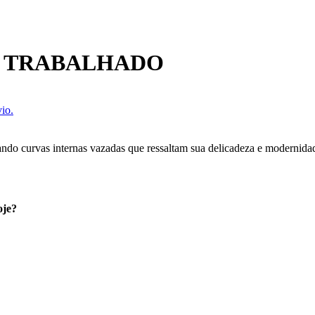
E TRABALHADO
io.
ndo curvas internas vazadas que ressaltam sua delicadeza e modernida
oje?