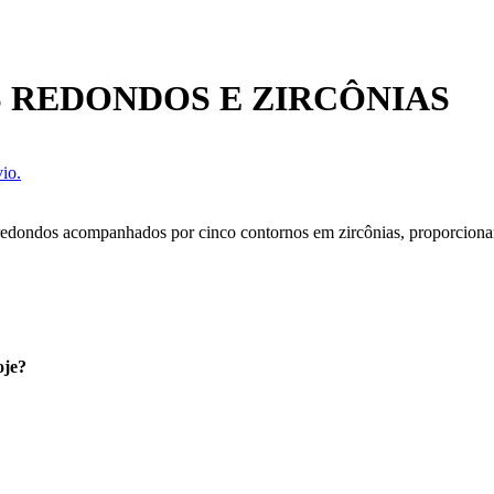
S REDONDOS E ZIRCÔNIAS
io.
 redondos acompanhados por cinco contornos em zircônias, proporcionan
oje?