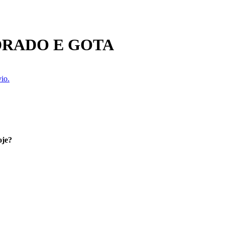
DRADO E GOTA
io.
oje?