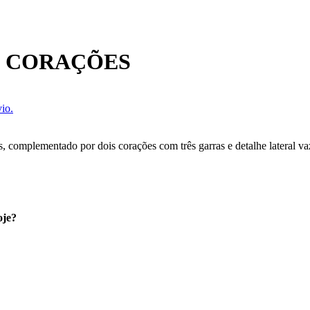
E CORAÇÕES
io.
s, complementado por dois corações com três garras e detalhe lateral v
oje?