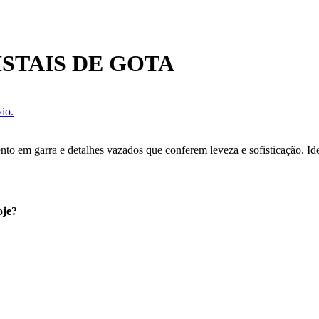
STAIS DE GOTA
io.
o em garra e detalhes vazados que conferem leveza e sofisticação. Idea
oje?