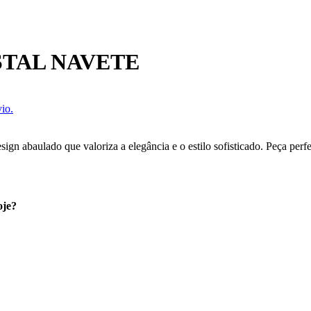
STAL NAVETE
io.
ign abaulado que valoriza a elegância e o estilo sofisticado. Peça per
oje?