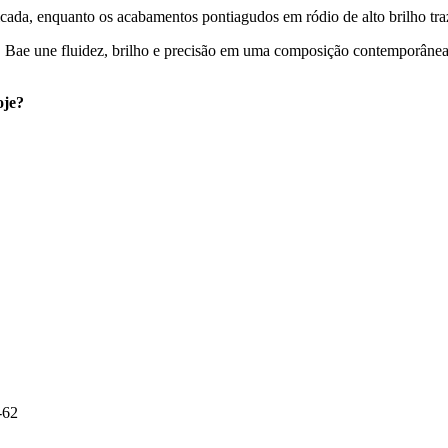
sticada, enquanto os acabamentos pontiagudos em ródio de alto brilho t
 Bae une fluidez, brilho e precisão em uma composição contemporânea
oje?
-62