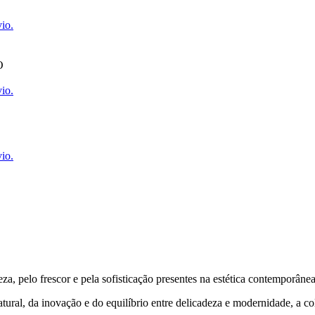
io.
O
io.
io.
za, pelo frescor e pela sofisticação presentes na estética contemporâne
ural, da inovação e do equilíbrio entre delicadeza e modernidade, a co