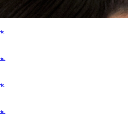
io.
io.
io.
io.