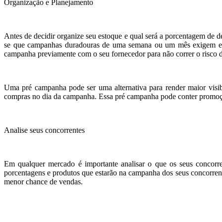
Organização e Planejamento
Antes de decidir organize seu estoque e qual será a porcentagem de d
se que campanhas duradouras de uma semana ou um mês exigem es
campanha previamente com o seu fornecedor para não correr o risco d
Uma pré campanha pode ser uma alternativa para render maior visi
compras no dia da campanha. Essa pré campanha pode conter promoçõ
Analise seus concorrentes
Em qualquer mercado é importante analisar o que os seus concorrent
porcentagens e produtos que estarão na campanha dos seus concorrent
menor chance de vendas.