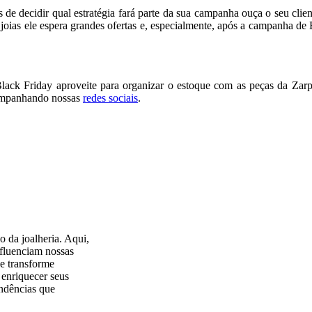
s de decidir qual estratégia fará parte da sua campanha ouça o seu cli
joias ele espera grandes ofertas e, especialmente, após a campanha de 
lack Friday aproveite para organizar o estoque com as peças da Zar
ompanhando nossas
redes sociais
.
 da joalheria. Aqui,
fluenciam nossas
 e transforme
 enriquecer seus
endências que