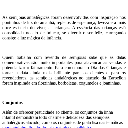
As semijoias antialérgicas foram desenvolvidas com inspiração nos
pontinhos de luz do amanhã, repletos de esperança, leveza e a mais
doce essência do viver, as crianças. A essência das crianças está
consolidada no ato de brincar, se divertir e ser feliz, carregando
consigo a luz mágica da infância.
Quem trabalha com revenda de semijoias sabe que as datas
comemorativas são muito importantes para alavancar as vendas e
potencializar o faturamento. Para comemorar o Dia das Crianças e
tornar a data ainda mais brilhante para os clientes e para os
revendedores, as semijoias antialérgicas no atacado da Zarpellon
foram inspirada em florzinhas, borboletas, cogumelos e joaninhas.
Conjuntos
Além de oferecer praticidade ao cliente, os conjuntos da linha
infantil demonstram todo charme e delicadeza das semijoias
antialérgicas atacado, como os conjuntos de prata lisa nas temáticas
moranguinho
,
flor
,
borboleta
,
gatinha
e
abelhinha
.