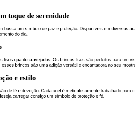
um toque de serenidade
uem busca um símbolo de paz e proteção. Disponíveis em diversos a
omento do dia.
o
os lisos quanto cravejados. Os brincos lisos são perfeitos para um vi
a, esses brincos são uma adição versátil e encantadora ao seu mostru
ção e estilo
 de fé e devoção. Cada anel é meticulosamente trabalhado para capt
eseja carregar consigo um símbolo de proteção e fé.