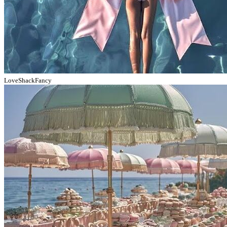
LoveShackFancy