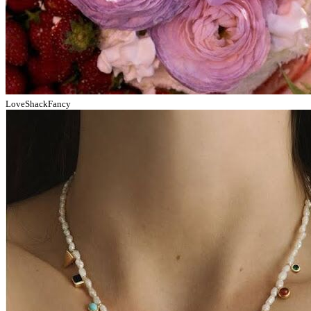
LoveShackFancy