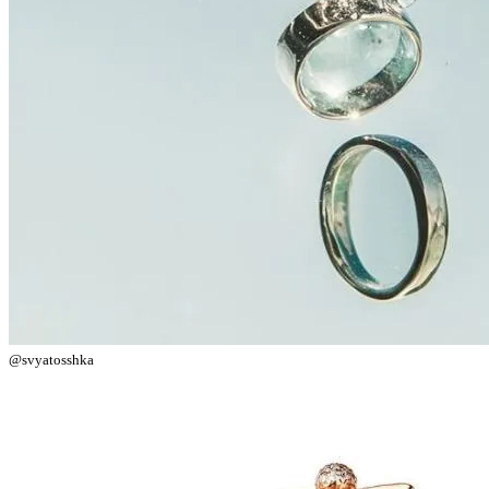
@svyatosshka